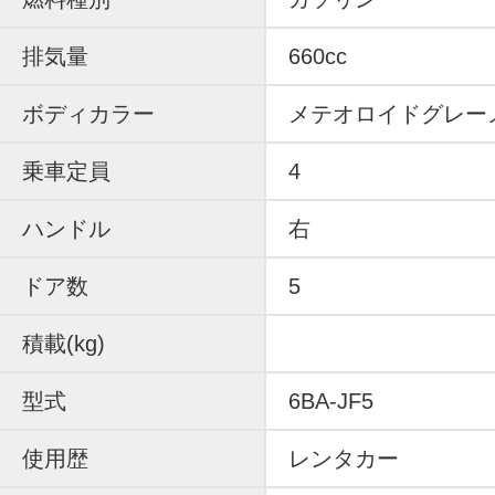
排気量
660cc
ボディカラー
メテオロイドグレー
乗車定員
4
ハンドル
右
ドア数
5
積載(kg)
型式
6BA-JF5
使用歴
レンタカー