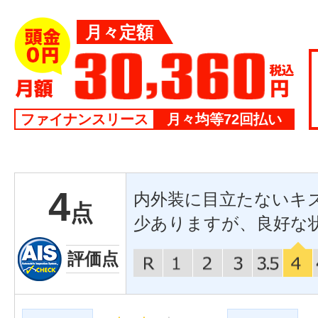
月々定額
ファイナンスリース
月々均等72回払い
4
内外装に目立たないキ
点
少ありますが、良好な
評価点