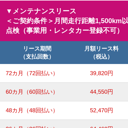
▼メンテナンスリース
＜ご契約条件＞月間走行距離1,500km
点検（事業用・レンタカー登録不可）
リース期間
月額リース料
（支払回数）
（税込）
72カ月
（72回払い）
39,820円
60カ月
（60回払い）
44,550円
48カ月
（48回払い）
52,470円