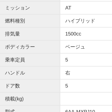
ミッション
AT
燃料種別
ハイブリッド
排気量
1500cc
ボディカラー
ベージュ
乗車定員
5
ハンドル
右
ドア数
5
積載(kg)
型式
6AA-MXPJ10