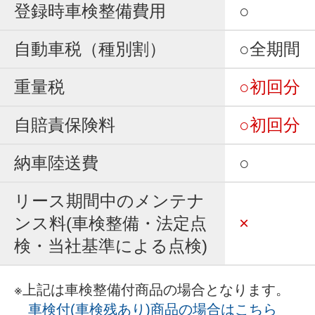
登録時車検整備費用
○
自動車税（種別割）
○全期間
重量税
○初回分
自賠責保険料
○初回分
納車陸送費
○
リース期間中のメンテナ
ンス料(車検整備・法定点
×
検・当社基準による点検)
※上記は車検整備付商品の場合となります。
車検付(車検残あり)商品の場合はこちら