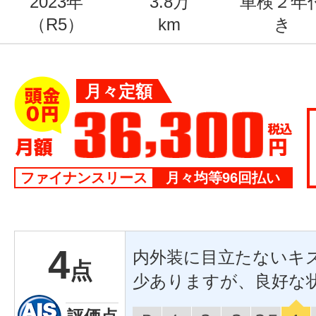
2023年
3.8万
車検２年
（R5）
km
き
月々定額
ファイナンスリース
月々均等96回払い
4
内外装に目立たないキ
点
少ありますが、良好な