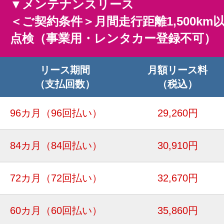
▼メンテナンスリース
＜ご契約条件＞月間走行距離1,500km
点検（事業用・レンタカー登録不可）
リース期間
月額リース料
（支払回数）
（税込）
96カ月
（96回払い）
29,260円
84カ月
（84回払い）
30,910円
72カ月
（72回払い）
32,670円
60カ月
（60回払い）
35,860円