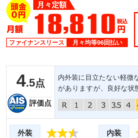
月々定額
ファイナンスリース
月々均等96回払い
4
内外装に目立たない軽微
.5
点
がありますが、良好な状
評価点
外装
内装