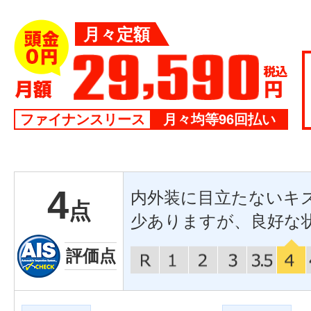
月々定額
ファイナンスリース
月々均等96回払い
4
内外装に目立たないキ
点
少ありますが、良好な
評価点