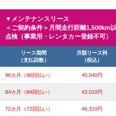
▼メンテナンスリース
＜ご契約条件＞月間走行距離1,500km
点検（事業用・レンタカー登録不可）
リース期間
月額リース料
（支払回数）
（税込）
96カ月
（96回払い）
40,040円
84カ月
（84回払い）
43,010円
72カ月
（72回払い）
46,310円