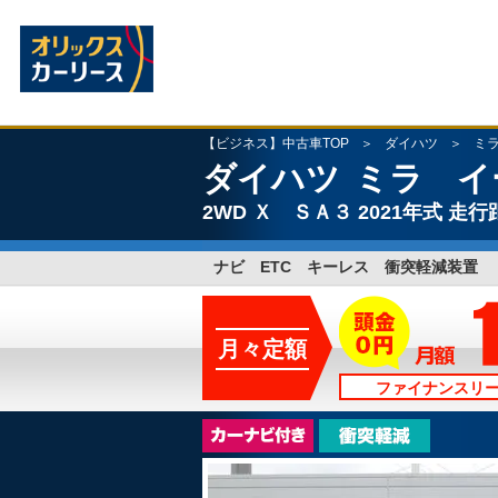
【ビジネス】中古車TOP
ダイハツ
ミ
ダイハツ
ミラ イ
2WD
Ｘ ＳＡ３
2021年式
走行距
ナビ ETC キーレス 衝突軽減装置
月々定額
ファイナンスリ