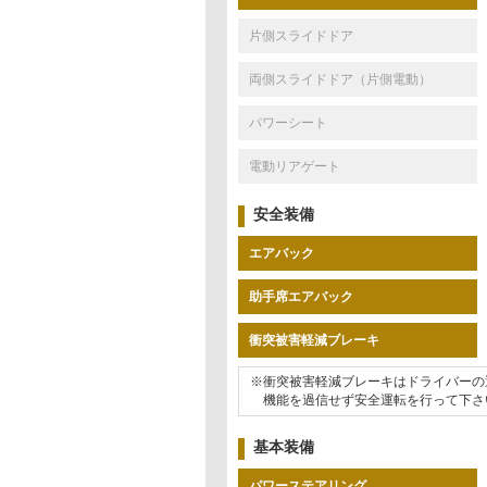
片側スライドドア
両側スライドドア（片側電動）
パワーシート
電動リアゲート
安全装備
エアバック
助手席エアバック
衝突被害軽減ブレーキ
※衝突被害軽減ブレーキはドライバーの
機能を過信せず安全運転を行って下さ
基本装備
パワーステアリング