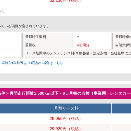
32,230円
（税込）
い。
いている項目が含まれています。
○
登録時手数料
登録時車
重量税
○初回分
自賠責保
リース期間中のメンテナンス料(車検整備・法定点検・当社基準によ
。
車検付(車検残あり)商品の場合はこちら
件＞月間走行距離1,500km以下・6ヵ月毎の点検（事業用・レンタカ
月額リース料
28,050円
（税込）
29,920円
（税込）