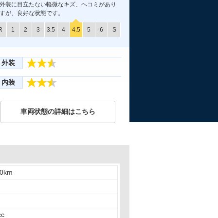
外装に目立たない軽微なキズ、ヘコミがあり
すが、良好な状態です。
R
1
2
3
3.5
4
4.5
5
6
S
外装
内装
車両状態の詳細はこちら
00km
cc