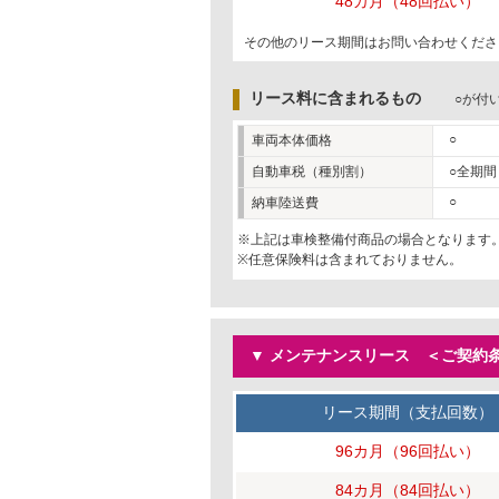
48カ月（48回払い）
その他のリース期間はお問い合わせくださ
リース料に含まれるもの
○が付
○
車両本体価格
自動車税（種別割）
○全期間
○
納車陸送費
※上記は車検整備付商品の場合となります
※任意保険料は含まれておりません。
▼ メンテナンスリース ＜ご契約条
リース期間（支払回数）
96カ月（96回払い）
84カ月（84回払い）