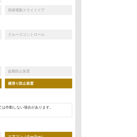
両側電動スライドドア
クルーズコントロール
盗難防止装置
横滑り防止装置
ては作動しない場合があります。
エアコン（クーラー）