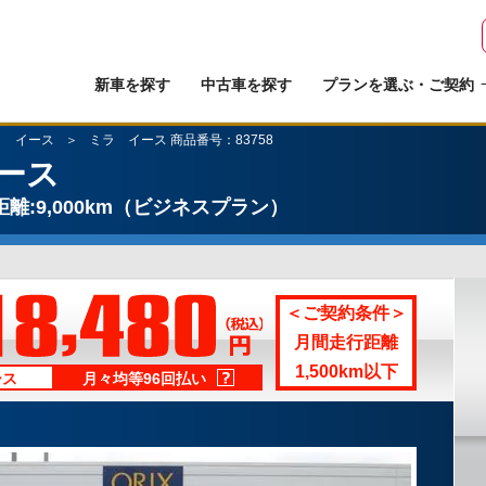
新車を探す
中古車を探す
プランを選ぶ・ご契約
ラ イース
ミラ イース 商品番号：83758
ース
離:9,000km
（ビジネスプラン）
＜ご契約条件＞
月間走行距離
1,500km以下
ース
月々均等96回払い