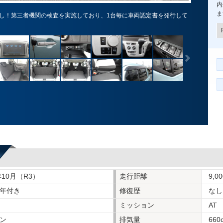
内
ま
し！第三者機関の検査を実施しており、1台毎に車両認定書を発行して
年10月（R3）
走行距離
9,0
年付き
修復歴
なし
ミッション
AT
ン
排気量
660