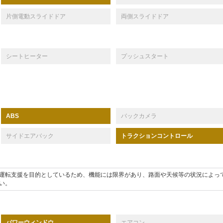
片側電動スライドドア
両側スライドドア
シートヒーター
プッシュスタート
バックカメラ
ABS
サイドエアバック
トラクションコントロール
運転支援を目的としているため、機能には限界があり、路面や天候等の状況によっ
い。
パワーウィンドウ
エアコン