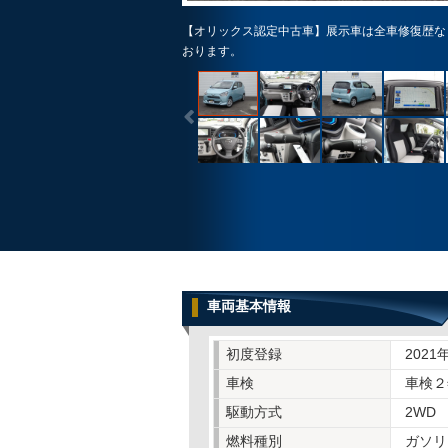
【オリックス認定中古車】展示車は全車修復歴な
おります。
車両基本情報
初度登録
2021
車検
車検２
駆動方式
2WD
燃料種別
ガソリ