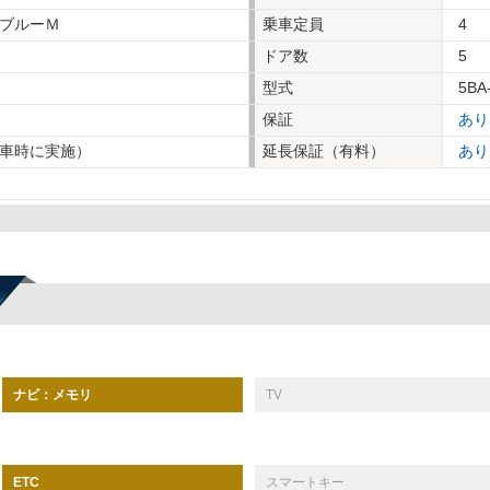
ブルーＭ
乗車定員
4
ドア数
5
型式
5BA
保証
あり
車時に実施）
延長保証（有料）
あり
ナビ：メモリ
TV
スマートキー
ETC