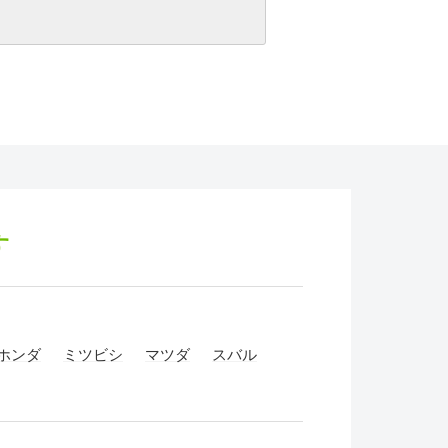
す
ホンダ
ミツビシ
マツダ
スバル