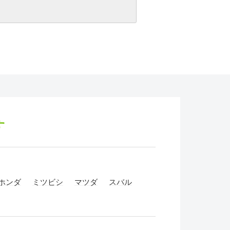
す
ホンダ
ミツビシ
マツダ
スバル