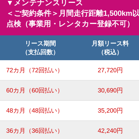
▼メンテナンスリース
＜ご契約条件＞月間走行距離1,500km
点検（事業用・レンタカー登録不可）
リース期間
月額リース料
（支払回数）
（税込）
72カ月
（72回払い）
27,720円
60カ月
（60回払い）
30,690円
48カ月
（48回払い）
35,200円
36カ月
（36回払い）
42,240円