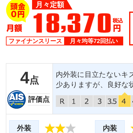
月々定額
ファイナンスリース
月々均等72回払い
4
内外装に目立たないキ
点
少ありますが、良好な
評価点
外装
内装