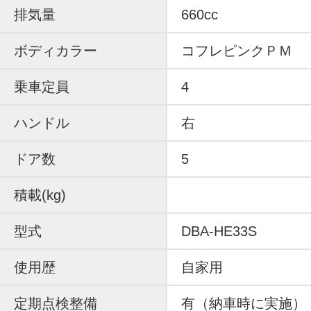
排気量
660cc
ボディカラー
コフレピンクＰＭ
乗車定員
4
ハンドル
右
ドア数
5
積載(kg)
型式
DBA-HE33S
使用歴
自家用
定期点検整備
有（納車時に実施）