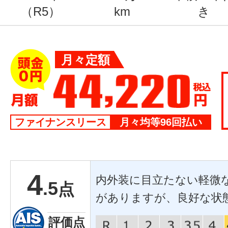
（R5）
km
き
月々定額
ファイナンスリース
月々均等96回払い
4
内外装に目立たない軽微
.5
点
がありますが、良好な状
評価点