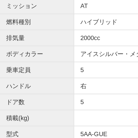
ミッション
AT
燃料種別
ハイブリッド
排気量
2000cc
ボディカラー
アイスシルバー・メ
乗車定員
5
ハンドル
右
ドア数
5
積載(kg)
型式
5AA-GUE