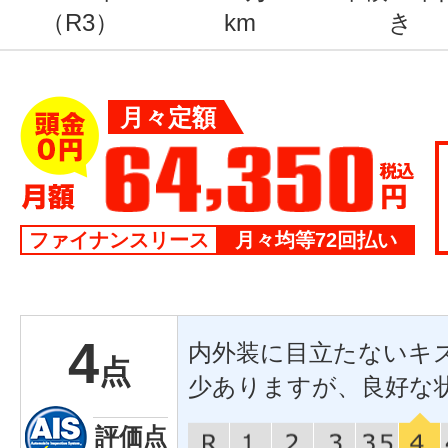
（R3）
km
き
月々定額
ファイナンスリース
月々均等72回払い
4
内外装に目立たないキ
点
少ありますが、良好な
評価点