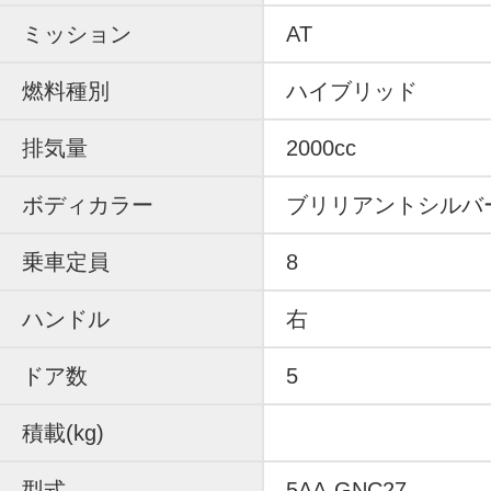
ミッション
AT
燃料種別
ハイブリッド
排気量
2000cc
ボディカラー
ブリリアントシルバ
乗車定員
8
ハンドル
右
ドア数
5
積載(kg)
型式
5AA-GNC27