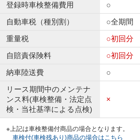
登録時車検整備費用
○
自動車税（種別割）
○全期間
重量税
○初回分
自賠責保険料
○初回分
納車陸送費
○
リース期間中のメンテナ
ンス料(車検整備・法定点
×
検・当社基準による点検)
※上記は車検整備付商品の場合となります。
車検付(車検残あり)商品の場合はこちら