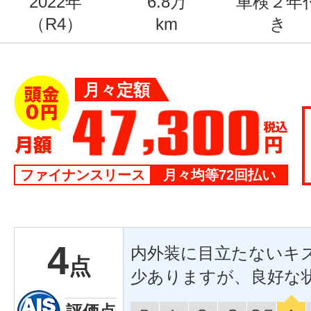
2022年
6.8万
車検２年
（R4）
km
き
月々定額
ファイナンスリース
月々均等72回払い
4
内外装に目立たないキ
点
少ありますが、良好な