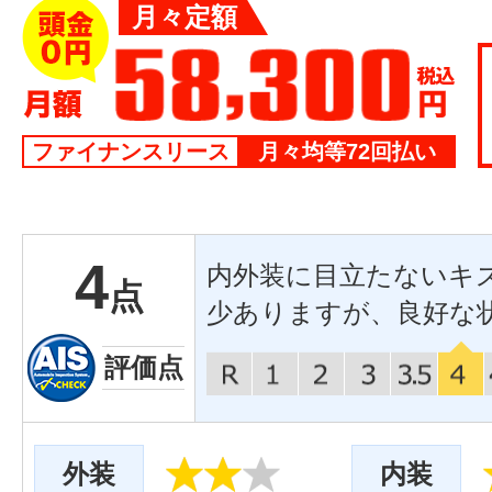
月々定額
ファイナンスリース
月々均等72回払い
4
内外装に目立たないキ
点
少ありますが、良好な
評価点
外装
内装