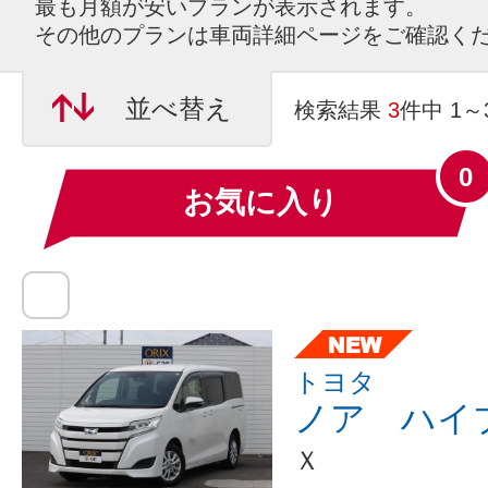
最も月額が安いプランが表示されます。
その他のプランは車両詳細ページをご確認く
並べ替え
検索結果
3
件中 1
0
お気に入り
トヨタ
ノア ハイ
Ｘ