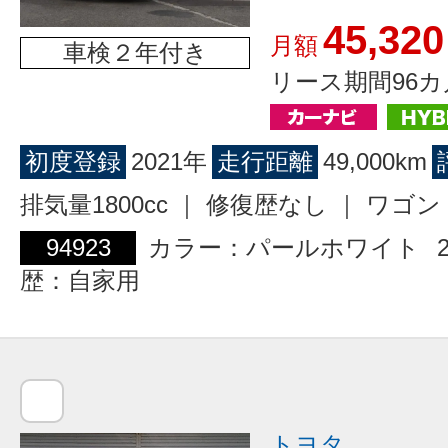
45,320
月額
車検２年付き
リース期間96カ
初度登録
2021年
走行距離
49,000km
排気量1800cc ｜ 修復歴なし ｜ ワ
94923
カラー：パールホワイト
歴：自家用
トヨタ