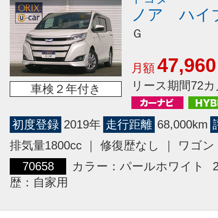
ノア ハイ
Ｇ
47,960
月額
リース期間72カ
車検２年付き
初度登録
2019年
走行距離
68,000km
排気量1800cc ｜ 修復歴なし ｜ ワ
70658
カラー：パールホワイト
歴：自家用