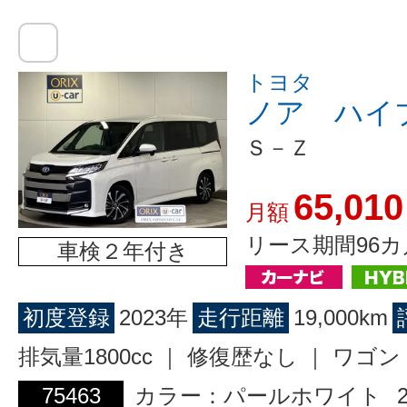
トヨタ
ノア ハイ
Ｓ－Ｚ
65,010
月額
リース期間96カ
車検２年付き
初度登録
2023年
走行距離
19,000km
排気量1800cc ｜ 修復歴なし ｜ ワ
75463
カラー：パールホワイト