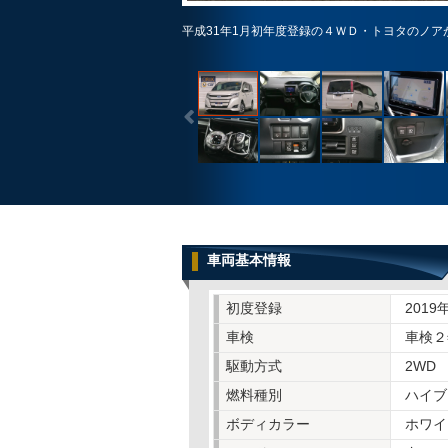
平成31年1月初年度登録の４ＷＤ・トヨタのノア
車両基本情報
初度登録
2019
車検
車検２
駆動方式
2WD
燃料種別
ハイブ
ボディカラー
ホワイ