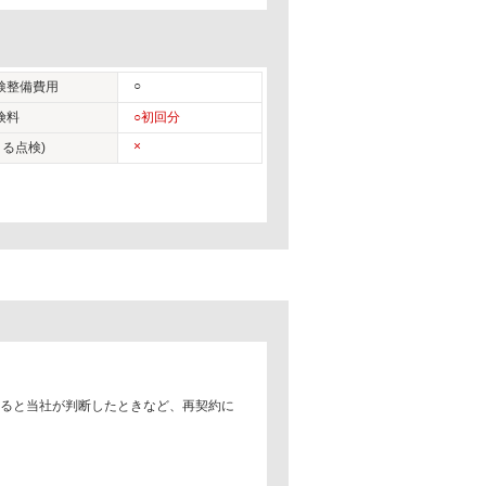
○
検整備費用
険料
○初回分
×
る点検)
あると当社が判断したときなど、再契約に
。