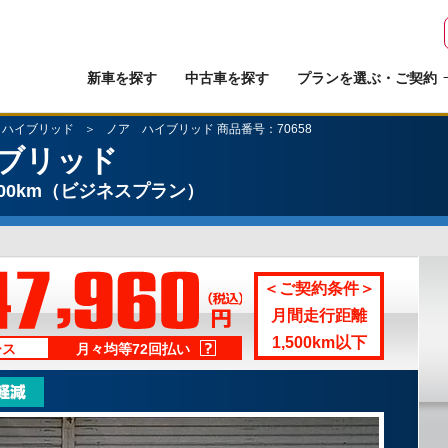
新車を探す
中古車を探す
プランを選ぶ・ご契約
 ハイブリッド
ノア ハイブリッド 商品番号：70658
ブリッド
00km
（ビジネスプラン）
＜ご契約条件＞
月間走行距離
1,500km以下
ース
月々均等72回払い