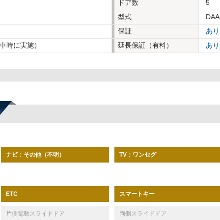
ドア数
5
型式
DAA
保証
あり
車時に実施）
延長保証（有料）
あり
ナビ：その他（不明）
TV：ワンセグ
スマートキー
ETC
片側電動スライドドア
両側スライドドア