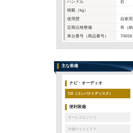
ハンドル
右
積載（kg）
使用歴
自家用
定期点検整備
有（納
車台番号（商品番号）
70658
主な装備
ナビ・オーディオ
CD（コンパクトディスク）
便利装備
キーレスエントリ
片側スライドドア