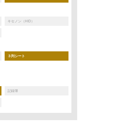
キセノン（HID）
３列シート
記録簿