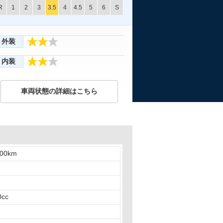
R
1
2
3
3.5
4
4.5
5
6
S
外装
内装
車両状態の詳細はこちら
000km
0cc