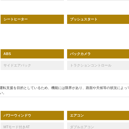
シートヒーター
プッシュスタート
バックカメラ
ABS
サイドエアバック
トラクションコントロール
運転支援を目的としているため、機能には限界があり、路面や天候等の状況によっ
い。
パワーウィンドウ
エアコン
MTモード付きAT
ダブルエアコン