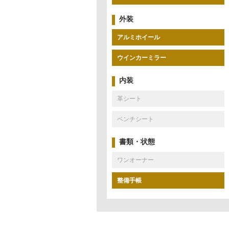
外装
アルミホイール
ウインカーミラー
内装
革シート
ベンチシート
書類・状態
ワンオーナー
整備手帳