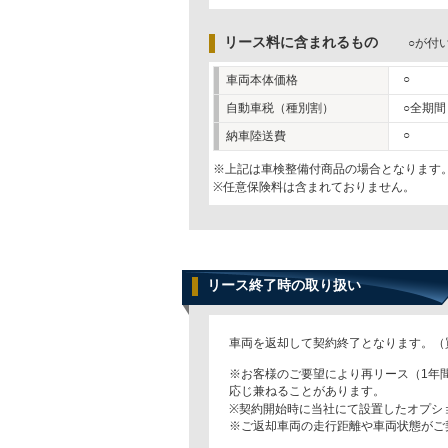
リース料に含まれるもの
○が付
○
車両本体価格
自動車税（種別割）
○全期間
○
納車陸送費
※上記は車検整備付商品の場合となります
※任意保険料は含まれておりません。
リース終了時の取り扱い
車両を返却して契約終了となります。（
※お客様のご要望により再リース（1年
応じ兼ねることがあります。
※契約開始時に当社にて設置したオプシ
※ご返却車両の走行距離や車両状態がご