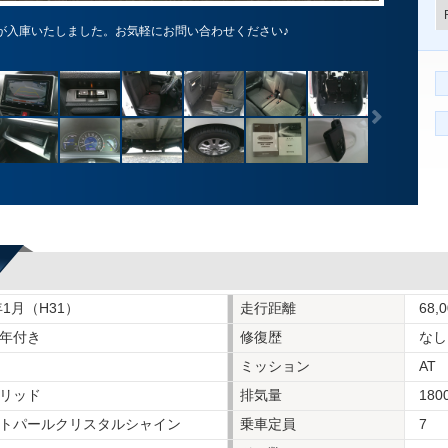
が入庫いたしました。お気軽にお問い合わせください♪
年1月（H31）
走行距離
68,
年付き
修復歴
なし
ミッション
AT
リッド
排気量
180
トパールクリスタルシャイン
乗車定員
7