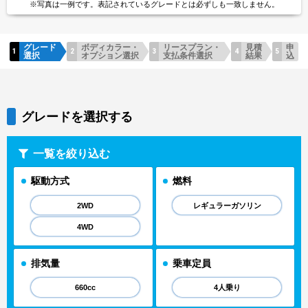
※写真は一例です。
表記されているグレードとは
必ずしも一致しません。
グレード
ボディカラー・
リースプラン・
見積
申
選択
オプション選択
支払条件選択
結果
込
グレードを選択する
一覧を絞り込む
駆動方式
燃料
2WD
レギュラーガソリン
4WD
排気量
乗車定員
660cc
4人乗り