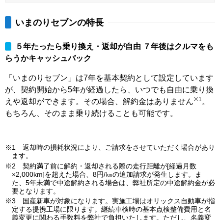
いまのりセブンの特長
５年たったら乗り換え・返却が自由 ７年後はクルマをも
らうかキャッシュバック
「いまのりセブン」は7年を基本契約として設定しています
が、契約開始から5年が経過したら、いつでも自由に乗り換
※1
えや返却ができます。その場合、解約金はありません
。
もちろん、そのまま乗り続けることも可能です。
※1 返却時の損耗状況により、ご請求をさせていただく場合があり
ます。
※2 契約満了前に解約・返却される際の走行距離が[経過月数
×2,000km]を超えた場合、8円/㎞の追加請求が発生します。ま
た、5年未満で中途解約される場合は、弊社所定の中途解約金が必
要となります。
※3 国産新車が対象になります。実施工場はオリックス自動車が指
定する提携工場に限ります。継続車検時の基本点検整備費用と名
義変更に関わる手数料を弊社で負担いたします。ただし、名義変