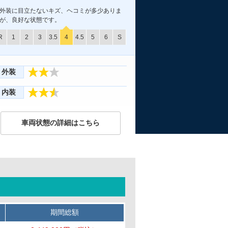
外装に目立たないキズ、ヘコミが多少ありま
が、良好な状態です。
R
1
2
3
3.5
4
4.5
5
6
S
外装
内装
車両状態の詳細はこちら
期間総額