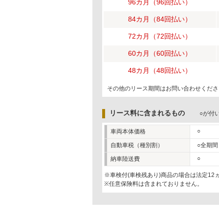
96カ月（96回払い）
84カ月（84回払い）
72カ月（72回払い）
60カ月（60回払い）
48カ月（48回払い）
その他のリース期間はお問い合わせくださ
リース料に含まれるもの
○が付
○
車両本体価格
自動車税（種別割）
○全期間
○
納車陸送費
※車検付(車検残あり)商品の場合は法定1
※任意保険料は含まれておりません。