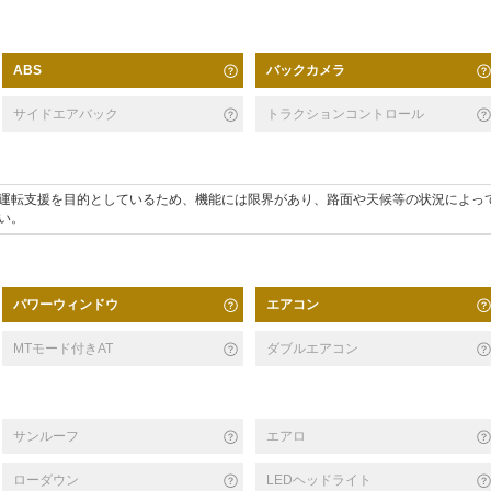
バックカメラ
ABS
サイドエアバック
トラクションコントロール
運転支援を目的としているため、機能には限界があり、路面や天候等の状況によっ
い。
パワーウィンドウ
エアコン
MTモード付きAT
ダブルエアコン
サンルーフ
エアロ
ローダウン
LEDヘッドライト