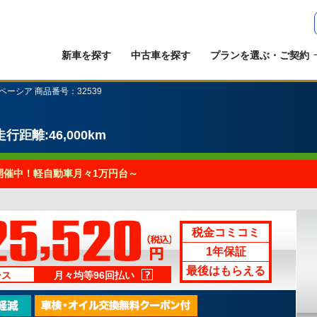
新車を探す
中古車を探す
プランを選ぶ・ご契約
ペーシア 商品番号：32539
走行距離:46,000km
開催中！軽自動車月々1万円台～
税金コミコミ
1年保証
最後はもらえる
ース
月々均等96回払い