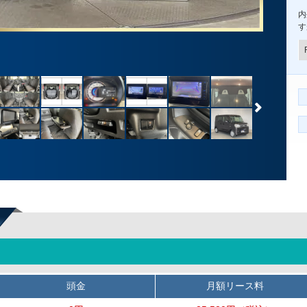
内
す
頭金
月額リース料