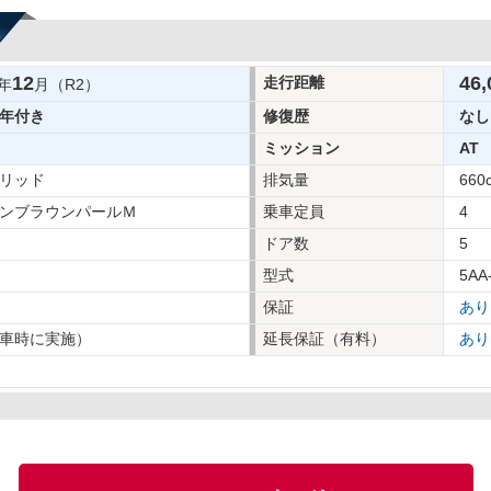
12
46,
走行距離
年
月（R2）
年付き
修復歴
なし
ミッション
AT
リッド
排気量
660
ンブラウンパールＭ
乗車定員
4
ドア数
5
型式
5AA
保証
あり
車時に実施）
延長保証（有料）
あり