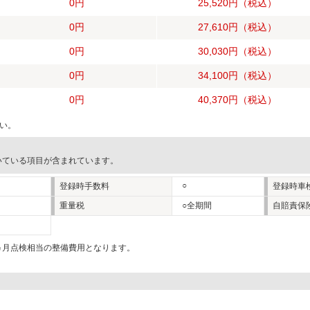
0円
25,520円
（税込）
0円
27,610円
（税込）
0円
30,030円
（税込）
0円
34,100円
（税込）
0円
40,370円
（税込）
い。
いている項目が含まれています。
○
登録時手数料
登録時車
重量税
○全期間
自賠責保
2ヵ月点検相当の整備費用となります。