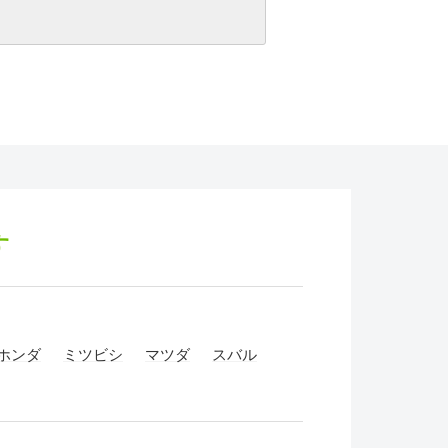
す
ホンダ
ミツビシ
マツダ
スバル