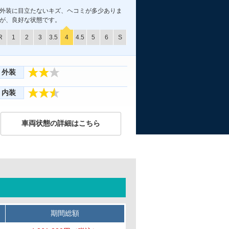
外装に目立たないキズ、ヘコミが多少ありま
が、良好な状態です。
R
1
2
3
3.5
4
4.5
5
6
S
外装
内装
車両状態の詳細はこちら
期間総額