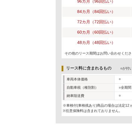
96カ月（96回払い）
84カ月（84回払い）
72カ月（72回払い）
60カ月（60回払い）
48カ月（48回払い）
その他のリース期間はお問い合わせくださ
リース料に含まれるもの
○が付
○
車両本体価格
自動車税（種別割）
○全期間
○
納車陸送費
※車検付(車検残あり)商品の場合は法定1
※任意保険料は含まれておりません。