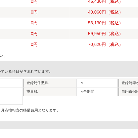
0円
45,430円
（税込）
0円
49,060円
（税込）
0円
53,130円
（税込）
0円
59,950円
（税込）
0円
70,620円
（税込）
い。
いている項目が含まれています。
○
登録時手数料
登録時車
重量税
○全期間
自賠責保
2ヵ月点検相当の整備費用となります。