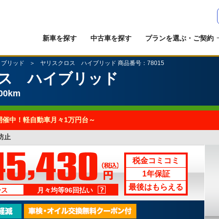
新車を探す
中古車を探す
プランを選ぶ・ご契約
イブリッド
ヤリスクロス ハイブリッド 商品番号：78015
ス ハイブリッド
00km
開催中！軽自動車月々1万円台～
防止
税金コミコミ
1年保証
最後はもらえる
ース
月々均等96回払い