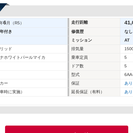
6
41,
走行距離
年
月（R5）
年付き
修復歴
なし
ミッション
AT
リッド
排気量
150
ナホワイトパールマイカ
乗車定員
5
ドア数
5
型式
6AA
カー
保証
あり
車時に実施）
延長保証（有料）
あり