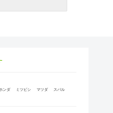
す
ホンダ
ミツビシ
マツダ
スバル