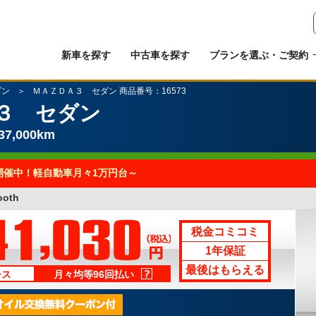
新車を探す
中古車を探す
プランを選ぶ・ご契約
ダン
ＭＡＺＤＡ３ セダン 商品番号：16573
３ セダン
7,000km
開催中！軽自動車月々1万円台～
oth
税金コミコミ
1年保証
最後はもらえる
ース
月々均等96回払い