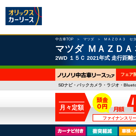
中古車TOP
マツダ
ＭＡＺＤＡ３ セ
マツダ
ＭＡＺＤＡ
2WD
１５Ｃ
2021年式
走行距離:3
フェア
SDナビ・バックカメラ・ラジオ・Blueto
月々定額
ファイナンスリ