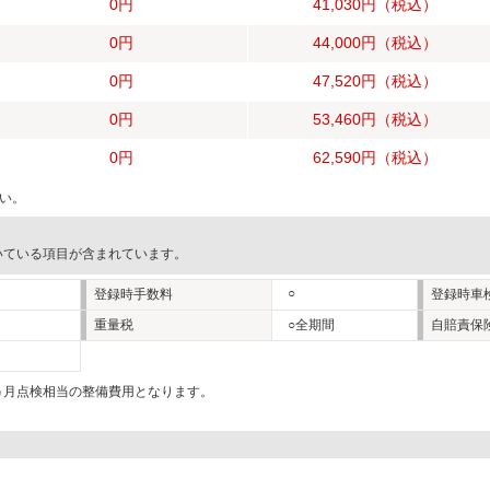
0円
41,030円
（税込）
0円
44,000円
（税込）
0円
47,520円
（税込）
0円
53,460円
（税込）
0円
62,590円
（税込）
い。
いている項目が含まれています。
○
登録時手数料
登録時車
重量税
○全期間
自賠責保
2ヵ月点検相当の整備費用となります。