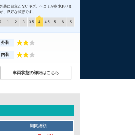
外装に目立たないキズ、ヘコミが多少ありま
が、良好な状態です。
R
1
2
3
3.5
4
4.5
5
6
S
外装
内装
車両状態の詳細はこちら
期間総額