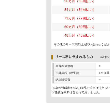
96カ月（96回払い）
84カ月（84回払い）
72カ月（72回払い）
60カ月（60回払い）
48カ月（48回払い）
その他のリース期間はお問い合わせくださ
リース料に含まれるもの
○が付
○
車両本体価格
自動車税（種別割）
○全期間
○
納車陸送費
※車検付(車検残あり)商品の場合は法定1
※任意保険料は含まれておりません。