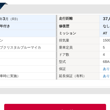
3
37,
走行距離
年
月（R3）
年付き
修復歴
なし
ミッション
AT
ン
排気量
150
プクリスタルブルーマイカ
乗車定員
5
ドア数
4
型式
6BA
保証
あり
車時に実施）
延長保証（有料）
あり