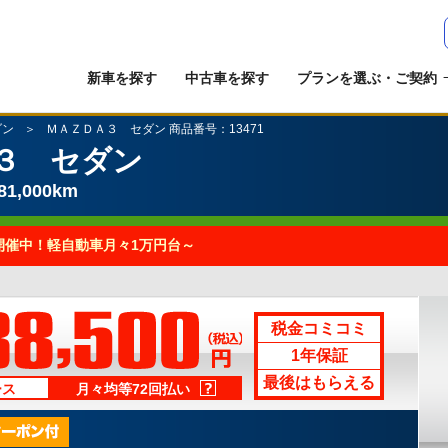
新車を探す
中古車を探す
プランを選ぶ・ご契約
ダン
ＭＡＺＤＡ３ セダン 商品番号：13471
３ セダン
1,000km
開催中！軽自動車月々1万円台～
ラ
税金コミコミ
1年保証
最後はもらえる
ース
月々均等72回払い