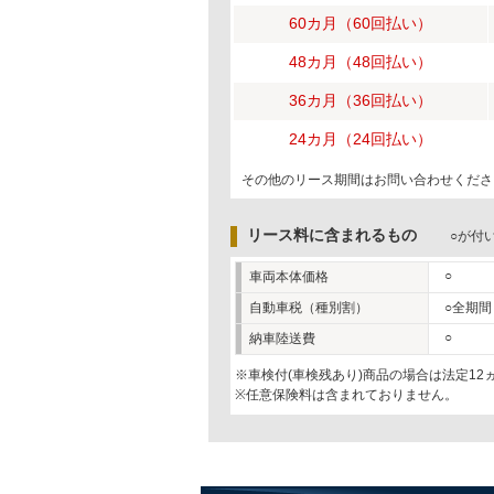
60カ月（60回払い）
48カ月（48回払い）
36カ月（36回払い）
24カ月（24回払い）
その他のリース期間はお問い合わせくださ
リース料に含まれるもの
○が付
○
車両本体価格
自動車税（種別割）
○全期間
○
納車陸送費
※車検付(車検残あり)商品の場合は法定1
※任意保険料は含まれておりません。