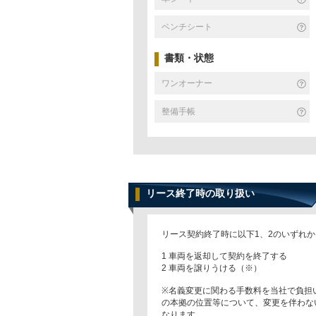
ベンチシート
書類・状態
ワンオーナー
整備手帳
リース終了時の取り扱い
リース契約終了時に以下1、2のいずれ
1 車両を返却して契約を終了する
2 車両を譲りうける（※）
※名義変更に関わる手数料を当社で負担
の本拠の位置等について、変更を伴わな
なります。