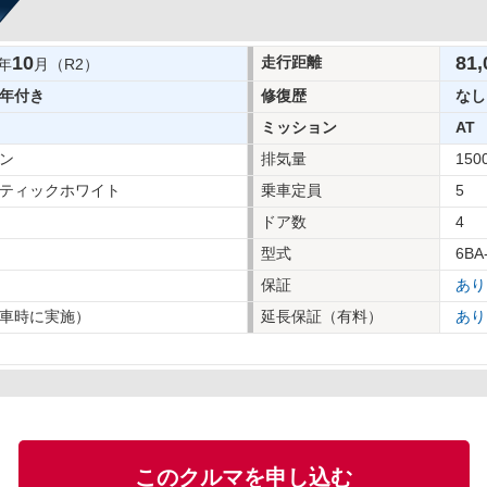
10
81,
走行距離
年
月（R2）
年付き
修復歴
なし
ミッション
AT
ン
排気量
150
ティックホワイト
乗車定員
5
ドア数
4
型式
6BA
保証
あり
車時に実施）
延長保証（有料）
あり
このクルマを申し込む