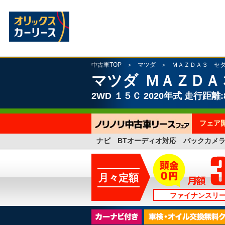
中古車TOP
マツダ
ＭＡＺＤＡ３ セ
マツダ
ＭＡＺＤＡ
2WD
１５Ｃ
2020年式
走行距離:8
フェア
ナビ BTオーディオ対応 バックカメ
月々定額
ファイナンスリ