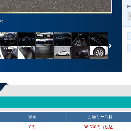
内
した。
頭金
月額リース料
0円
38,500円
（税込）