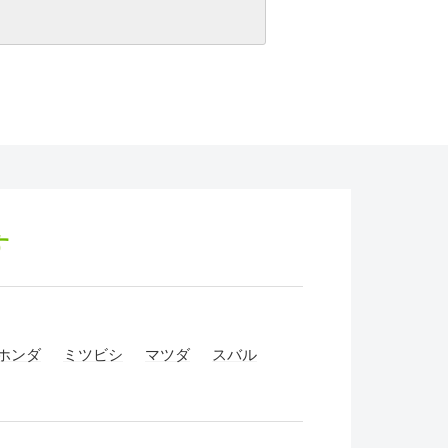
す
ホンダ
ミツビシ
マツダ
スバル