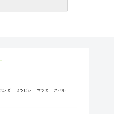
す
ホンダ
ミツビシ
マツダ
スバル