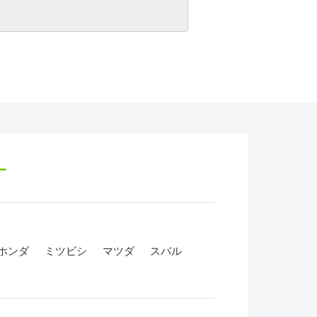
す
ホンダ
ミツビシ
マツダ
スバル