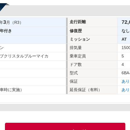
3
72,
走行距離
年
月（R3）
年付き
修復歴
なし
ミッション
AT
ン
排気量
150
プクリスタルブルーマイカ
乗車定員
5
ドア数
4
型式
6BA
保証
あり
車時に実施）
延長保証（有料）
あり