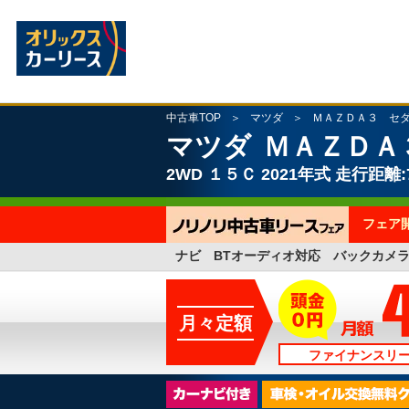
中古車TOP
マツダ
ＭＡＺＤＡ３ セ
マツダ
ＭＡＺＤＡ
2WD
１５Ｃ
2021年式
走行距離:7
フェア
ナビ BTオーディオ対応 バックカメ
月々定額
ファイナンスリ