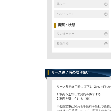
革シート
ベンチシート
書類・状態
ワンオーナー
整備手帳
リース終了時の取り扱い
リース契約終了時に以下1、2のいずれ
1 車両を返却して契約を終了する
2 車両を譲りうける（※）
※名義変更に関わる手数料を当社で負担
の本拠の位置等について、変更を伴わな