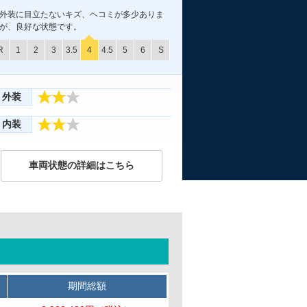
外装に目立たないキズ、ヘコミが多少ありま
が、良好な状態です。
R
1
2
3
3.5
4
4.5
5
6
S
外装
内装
車両状態の詳細はこちら
期間総額