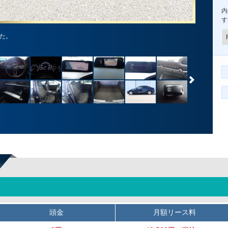
内
す
した。
頭金
月額リース料