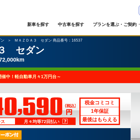
新車を探す
中古車を探す
プランを選ぶ・ご契約
ダン
ＭＡＺＤＡ３ セダン 商品番号：16537
３ セダン
2,000km
開催中！軽自動車月々1万円台～
ラ
税金コミコミ
1年保証
最後はもらえる
ース
月々均等72回払い