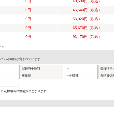
0円
40,590円
（税込）
0円
45,540円
（税込）
0円
53,020円
（税込）
0円
65,670円
（税込）
0円
93,170円
（税込）
い。
いている項目が含まれています。
○
登録時手数料
登録時車
重量税
○全期間
自賠責保
2ヵ月点検相当の整備費用となります。