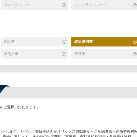
ウォークスルー
フルフラットシート
保証書
取扱説明書
未使用車
禁煙車
かをご選択いただきます。
いたします。ただし、登録手続きがオリックス自動車からご契約者様への所有権移
い場合に限ります。その他の法定費用（重量税・自動車税種別割・自賠責保険料・