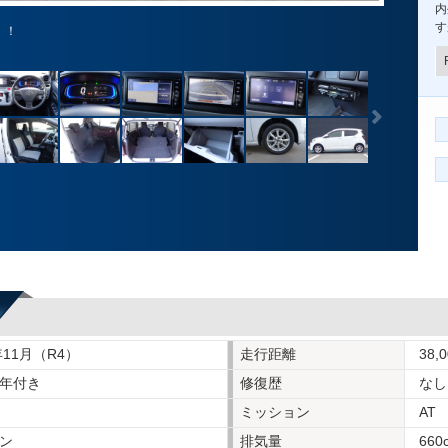
内
す
！！
年11月（R4）
走行距離
38,
年付き
修復歴
なし
ミッション
AT
ン
排気量
660