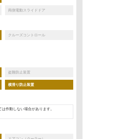
両側電動スライドドア
クルーズコントロール
盗難防止装置
横滑り防止装置
ては作動しない場合があります。
エアコン（クーラー）