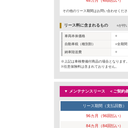
48カ月（48回払い）
その他のリース期間はお問い合わせくださ
リース料に含まれるもの
○が付
○
車両本体価格
自動車税（種別割）
○全期間
○
納車陸送費
※上記は車検整備付商品の場合となります
※任意保険料は含まれておりません。
▼ メンテナンスリース ＜ご契約条
リース期間（支払回数）
96カ月（96回払い）
84カ月（84回払い）