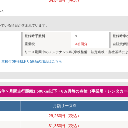
34,540円
（税込）
い。
いている項目が含まれています。
○
登録時手数料
登録時車
重量税
○初回分
自賠責保
リース期間中のメンテナンス料(車検整備・法定点検・当社基準によ
。
車検付(車検残あり)商品の場合はこちら
件＞月間走行距離1,500km以下・6ヵ月毎の点検（事業用・レンタカ
月額リース料
29,260円
（税込）
31,350円
（税込）