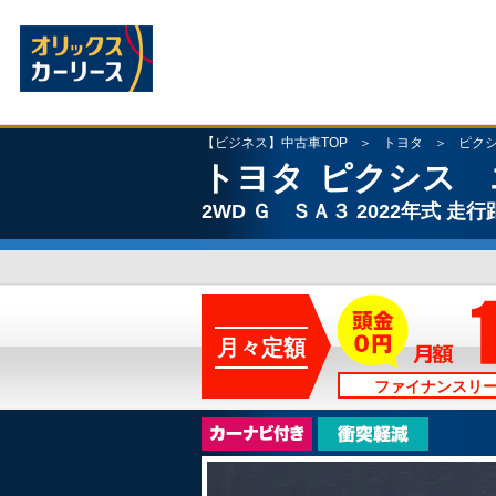
【ビジネス】中古車TOP
トヨタ
ピク
トヨタ
ピクシス 
2WD
Ｇ ＳＡ３
2022年式
走行距
月々定額
ファイナンスリ