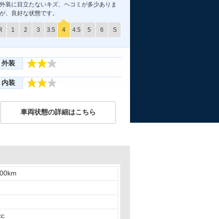
外装に目立たないキズ、ヘコミが多少ありま
が、良好な状態です。
R
1
2
3
3.5
4
4.5
5
6
S
外装
内装
車両状態の詳細はこちら
000km
cc