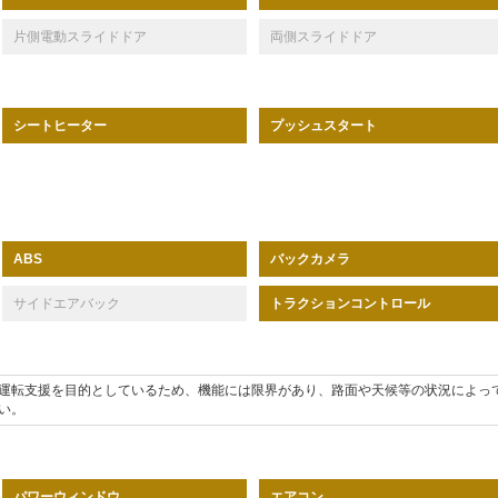
片側電動スライドドア
両側スライドドア
シートヒーター
プッシュスタート
バックカメラ
ABS
サイドエアバック
トラクションコントロール
運転支援を目的としているため、機能には限界があり、路面や天候等の状況によっ
い。
パワーウィンドウ
エアコン