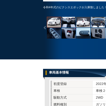
令和4年式のピクシスエポックが入庫致しました
車両基本情報
初度登録
2022
車検
車検２
駆動方式
2WD
燃料種別
ガソリ