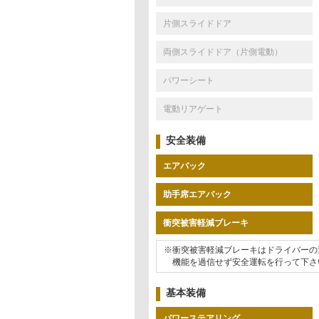
片側スライドドア
両側スライドドア（片側電動）
パワーシート
電動リアゲート
安全装備
エアバック
助手席エアバック
衝突被害軽減ブレーキ
※衝突被害軽減ブレーキはドライバーの
機能を過信せず安全運転を行って下さ
基本装備
パワーステアリング