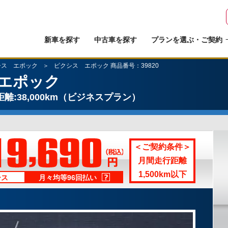
新車を探す
中古車を探す
プランを選ぶ・ご契約
シス エポック
ピクシス エポック 商品番号：39820
エポック
離:38,000km
（ビジネスプラン）
＜ご契約条件＞
月間走行距離
1,500km以下
ース
月々均等96回払い