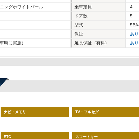
ニングホワイトパール
乗車定員
4
ドア数
5
型式
5BA
保証
あり
車時に実施）
延長保証（有料）
あり
ナビ：メモリ
TV：フルセグ
スマートキー
ETC