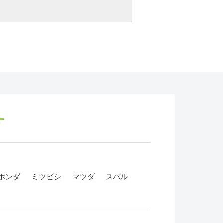
す
ホンダ
ミツビシ
マツダ
スバル