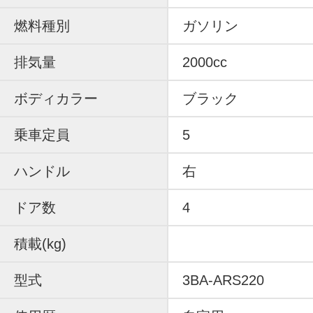
燃料種別
ガソリン
排気量
2000cc
ボディカラー
ブラック
乗車定員
5
ハンドル
右
ドア数
4
積載(kg)
型式
3BA-ARS220