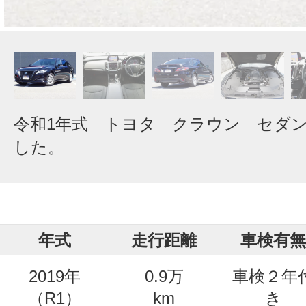
令和1年式 トヨタ クラウン セダ
した。
年式
走行距離
車検有無
2019年
0.9万
車検２年
（R1）
km
き