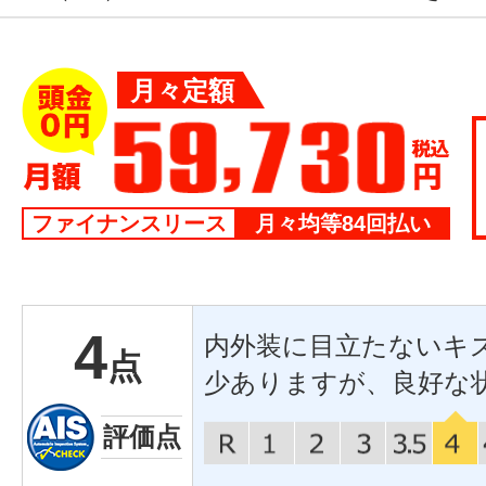
月々定額
ファイナンスリース
月々均等84回払い
4
内外装に目立たないキ
点
少ありますが、良好な
評価点