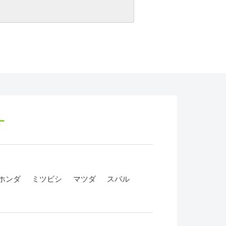
す
ホンダ
ミツビシ
マツダ
スバル