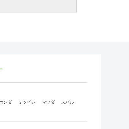
す
ホンダ
ミツビシ
マツダ
スバル