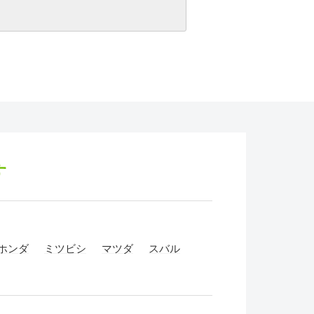
す
ホンダ
ミツビシ
マツダ
スバル