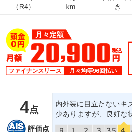
（R4）
km
き
月々定額
ファイナンスリース
月々均等96回払い
4
内外装に目立たないキ
点
少ありますが、良好な
評価点