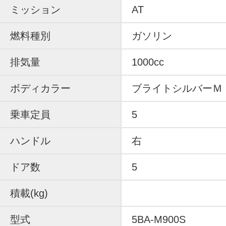
ミッション
AT
燃料種別
ガソリン
排気量
1000cc
ボディカラー
ブライトシルバーＭ
乗車定員
5
ハンドル
右
ドア数
5
積載(kg)
型式
5BA-M900S