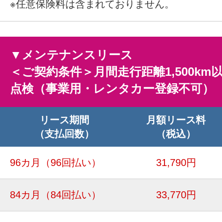
※任意保険料は含まれておりません。
▼メンテナンスリース
＜ご契約条件＞月間走行距離1,500km
点検（事業用・レンタカー登録不可）
リース期間
月額リース料
（支払回数）
（税込）
96カ月
（96回払い）
31,790円
84カ月
（84回払い）
33,770円