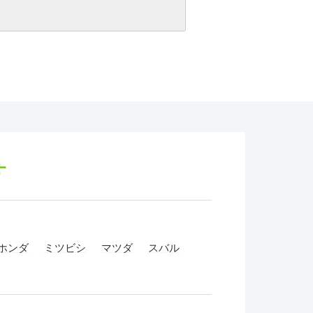
す
ホンダ
ミツビシ
マツダ
スバル