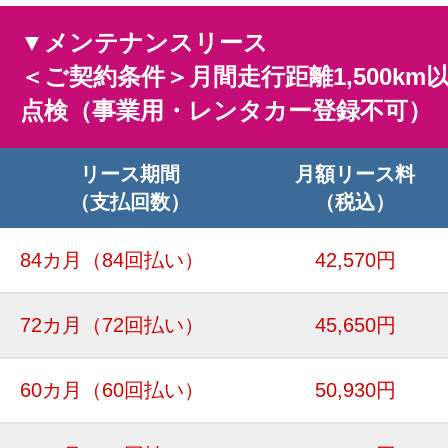
▼メンテナンスリース
＜ご契約条件＞月間走行距離1,500km
点検（事業用・レンタカー登録不可）
リース期間
月額リース料
（支払回数）
（税込）
84カ月
（84回払い）
42,570円
72カ月
（72回払い）
45,650円
60カ月
（60回払い）
50,930円