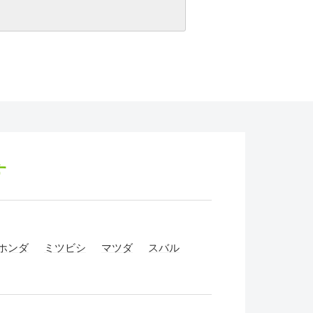
す
ホンダ
ミツビシ
マツダ
スバル