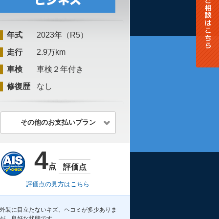
年式
2023年（R5）
走行
2.9万km
車検
車検２年付き
修復歴
なし
その他のお支払いプラン
4
点
評価点
評価点の見方はこちら
外装に目立たないキズ、ヘコミが多少ありま
が、良好な状態です。