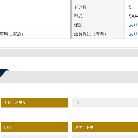
ドア数
5
型式
5AA
保証
あり
車時に実施）
延長保証（有料）
あり
ナビ：メモリ
TV
スマートキー
ETC