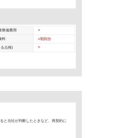
○
検整備費用
険料
○初回分
×
る点検)
あると当社が判断したときなど、再契約に
。