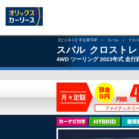
【ビジネス】中古車TOP
スバル
クロ
スバル
クロストレ
4WD
ツーリング
2023年式
走行距
月々定額
ファイナンスリ