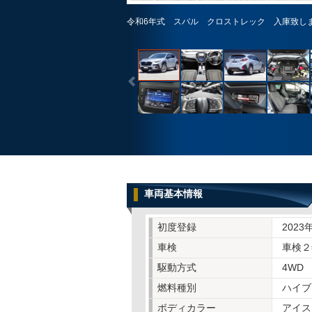
令和6年式 スバル クロストレック 入庫致し
車両基本情報
初度登録
2023
車検
車検２
駆動方式
4WD
燃料種別
ハイブ
ボディカラー
アイス