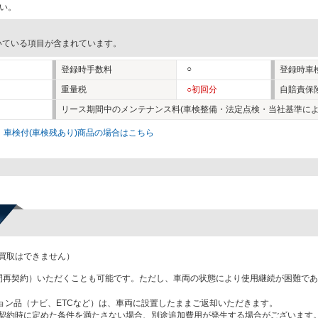
い。
いている項目が含まれています。
○
登録時手数料
登録時車
重量税
○初回分
自賠責保
リース期間中のメンテナンス料(車検整備・法定点検・当社基準によ
。
車検付(車検残あり)商品の場合はこちら
買取はできません）
間再契約）いただくことも可能です。ただし、車両の状態により使用継続が困難で
ョン品（ナビ、ETCなど）は、車両に設置したままご返却いただきます。
契約時に定めた条件を満たさない場合、別途追加費用が発生する場合がございます