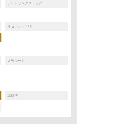
アイドリングストップ
キセノン（HID）
３列シート
記録簿