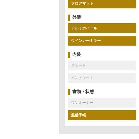
フロアマット
外装
アルミホイール
ウインカーミラー
内装
革シート
ベンチシート
書類・状態
ワンオーナー
整備手帳