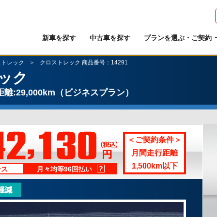
新車を探す
中古車を探す
プランを選ぶ・ご契約
ストレック
クロストレック 商品番号：14291
ック
離:29,000km
（ビジネスプラン）
＜ご契約条件＞
月間走行距離
1,500km以下
ース
月々均等96回払い