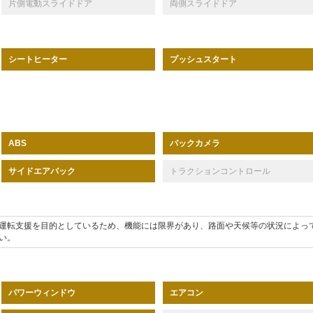
片側電動スライドドア
両側スライドドア
シートヒーター
プッシュスタート
バックカメラ
ABS
サイドエアバック
トラクションコントロール
運転支援を目的としているため、機能には限界があり、路面や天候等の状況によっ
い。
パワーウィンドウ
エアコン