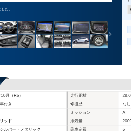
ました。
年10月（R5）
走行距離
29,
年付き
修復歴
なし
ミッション
AT
リッド
排気量
200
シルバー・メタリック
乗車定員
5