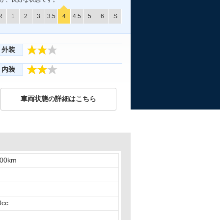
R
1
2
3
3.5
4
4.5
5
6
S
外装
内装
車両状態の詳細はこちら
000km
0cc