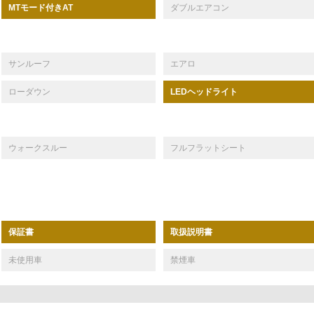
MTモード付きAT
ダブルエアコン
サンルーフ
エアロ
ローダウン
LEDヘッドライト
ウォークスルー
フルフラットシート
保証書
取扱説明書
未使用車
禁煙車