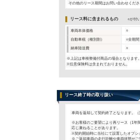
その他のリース期間はお問い合わせくださ
リース料に含まれるもの
○が付
○
車両本体価格
自動車税（種別割）
○全期間
○
納車陸送費
※上記は車検整備付商品の場合となります
※任意保険料は含まれておりません。
リース終了時の取り扱い
車両を返却して契約終了となります。（
※お客様のご要望により再リース（1年
応じ兼ねることがあります。
※契約開始時に当社にて設置したオプシ
※ご返却車両の走行距離や車両状態がご