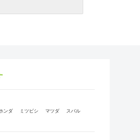
す
ホンダ
ミツビシ
マツダ
スバル