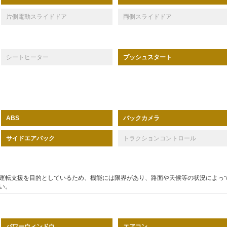
片側電動スライドドア
両側スライドドア
シートヒーター
プッシュスタート
バックカメラ
ABS
サイドエアバック
トラクションコントロール
運転支援を目的としているため、機能には限界があり、路面や天候等の状況によっ
い。
パワーウィンドウ
エアコン