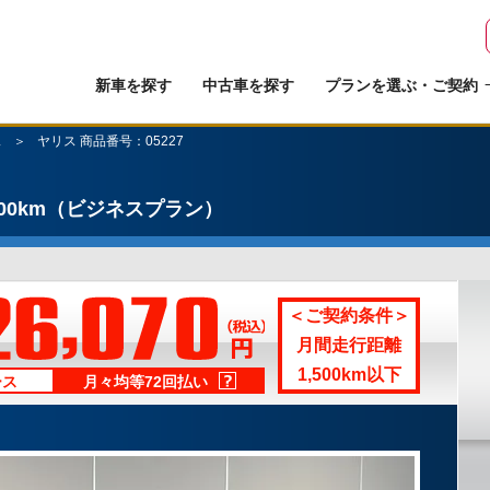
新車を探す
中古車を探す
プランを選ぶ・ご契約
ス
ヤリス 商品番号：05227
00km
（ビジネスプラン）
＜ご契約条件＞
月間走行距離
1,500km以下
ース
月々均等72回払い