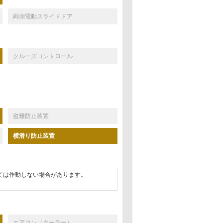
両側電動スライドドア
クルーズコントロール
盗難防止装置
横滑り防止装置
ては作動しない場合があります。
エアコン（クーラー）