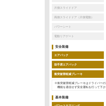
片側スライドドア
両側スライドドア（片側電動）
パワーシート
電動リアゲート
安全装備
エアバック
助手席エアバック
衝突被害軽減ブレーキ
※衝突被害軽減ブレーキはドライバーの
機能を過信せず安全運転を行って下さ
基本装備
パワーステアリング