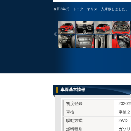
令和2年式 トヨタ ヤリス 入庫致しました。
車両基本情報
初度登録
2020
車検
車検２
駆動方式
2WD
燃料種別
ガソリ