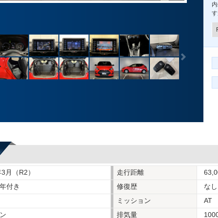
内
す
年3月（R2）
走行距離
63,
年付き
修復歴
なし
ミッション
AT
ン
排気量
100