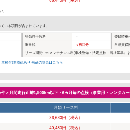
66,440円
（税込）
い。
いている項目が含まれています。
○
登録時手数料
登録時車
重量税
○初回分
自賠責保
リース期間中のメンテナンス料(車検整備・法定点検・当社基準によ
。
車検付(車検残あり)商品の場合はこちら
件＞月間走行距離1,500km以下・6ヵ月毎の点検（事業用・レンタカ
月額リース料
36,630円
（税込）
40,480円
（税込）