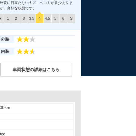
外装に目立たないキズ、ヘコミが多少ありま
が、良好な状態です。
R
1
2
3
3.5
4
4.5
5
6
S
外装
内装
車両状態の詳細はこちら
000km
0cc