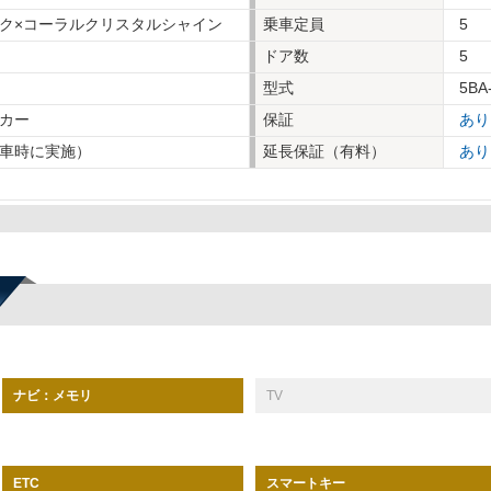
ク×コーラルクリスタルシャイン
乗車定員
5
ドア数
5
型式
5BA
カー
保証
あり
車時に実施）
延長保証（有料）
あり
ナビ：メモリ
TV
スマートキー
ETC