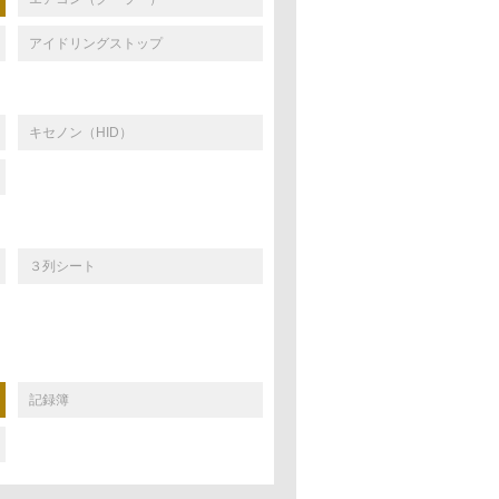
アイドリングストップ
キセノン（HID）
３列シート
記録簿