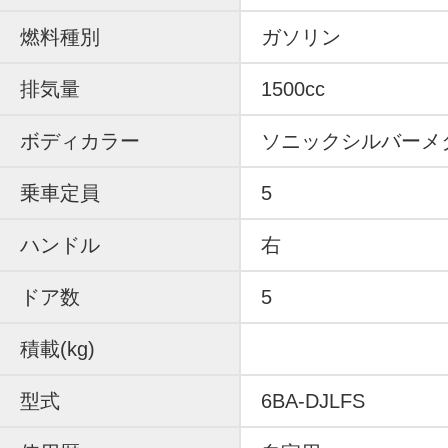
燃料種別
ガソリン
排気量
1500cc
ボディカラー
ソニックシルバーメ
乗車定員
5
ハンドル
右
ドア数
5
積載(kg)
型式
6BA-DJLFS