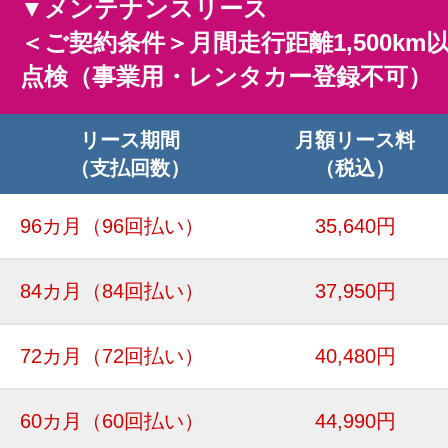
▼メンテナンスリース
＜ご契約条件＞月間走行距離1,500km
点検（事業用・レンタカー登録不可）
リース期間
月額リース料
（支払回数）
（税込）
96カ月
（96回払い）
35,640円
84カ月
（84回払い）
37,950円
72カ月
（72回払い）
40,480円
60カ月
（60回払い）
44,990円