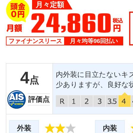
月々定額
ファイナンスリース
月々均等96回払い
4
内外装に目立たないキ
点
少ありますが、良好な
評価点
外装
内装