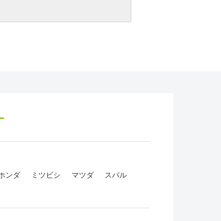
す
ホンダ
ミツビシ
マツダ
スバル