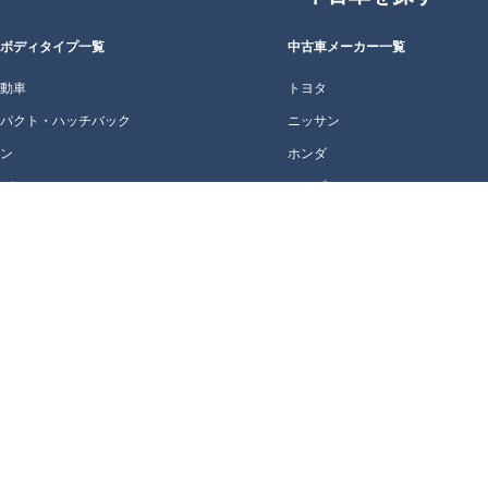
車ボディタイプ一覧
中古車メーカー一覧
自動車
トヨタ
ンパクト・ハッチバック
ニッサン
ダン
ホンダ
ニバン
ミツビシ
テーションワゴン
マツダ
V・クロカン
スバル
ーペ・オープン
スズキ
ダイハツ