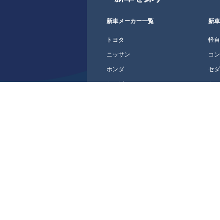
新車メーカー一覧
新
トヨタ
軽
ニッサン
コ
ホンダ
セ
ミツビシ
ミ
マツダ
ス
スバル
SU
スズキ
ク
ダイハツ