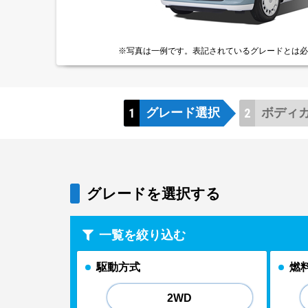
※写真は一例です。
表記されているグレードとは
必
グレード
選択
ボディ
グレードを選択する
一覧を絞り込む
駆動方式
燃
2WD