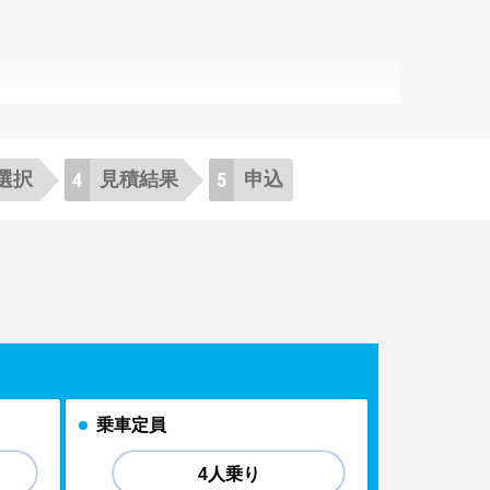
選択
見積
結果
申
込
乗車定員
4人乗り