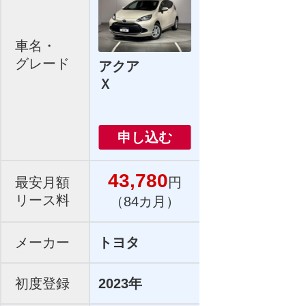
車名・
グレード
アクア
Ｘ
申し込む
43,780
最安月額
円
リース料
（84カ月）
メーカー
トヨタ
初度登録
2023年