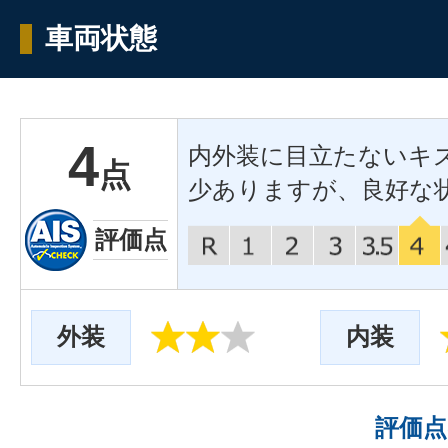
車両状態
4
内外装に目立たないキ
点
少ありますが、良好な
評価点
外装
内装
評価