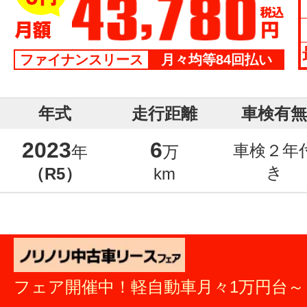
ファイナンスリース
月々均等84回払い
年式
走行距離
車検有無
2023
6
車検２年
年
万
き
（R5）
km
フェア開催中！軽自動車月々1万円台～