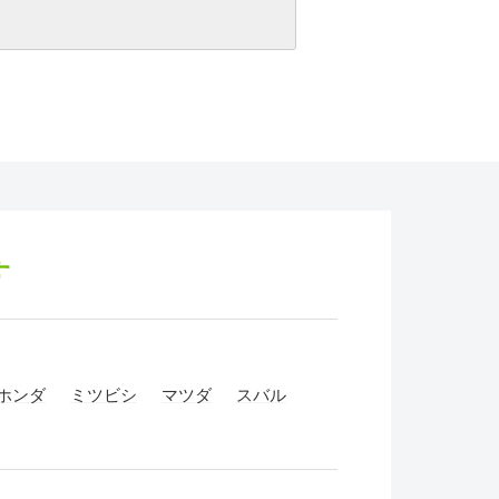
す
ホンダ
ミツビシ
マツダ
スバル