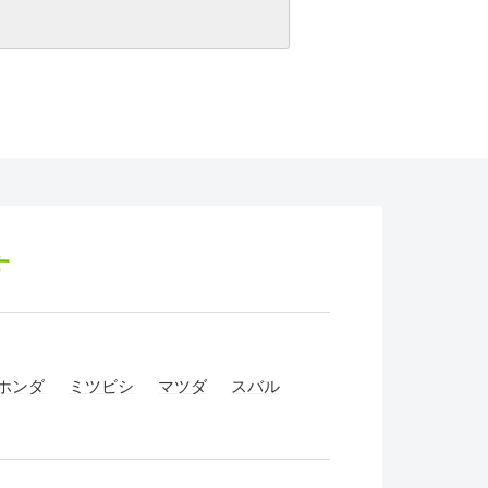
す
ホンダ
ミツビシ
マツダ
スバル