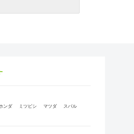
す
ホンダ
ミツビシ
マツダ
スバル