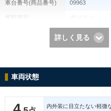
車台番号(商品番号)
09963
燃料種別
ガソリン
詳しく見る
車両状態
4
内外装に目立たない軽微
.5
点