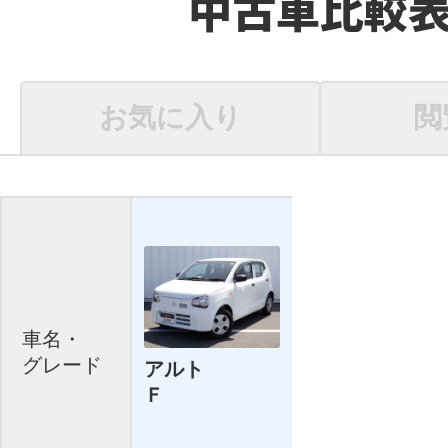
中古車比較
お気に入り
閲
車名・
グレード
アルト
Ｆ