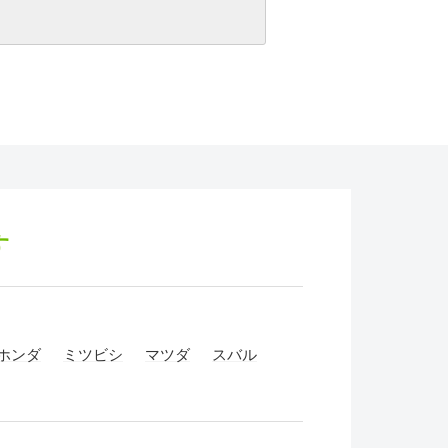
す
ホンダ
ミツビシ
マツダ
スバル