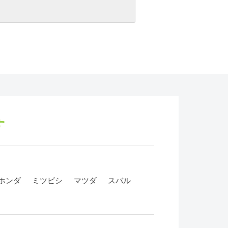
す
ホンダ
ミツビシ
マツダ
スバル